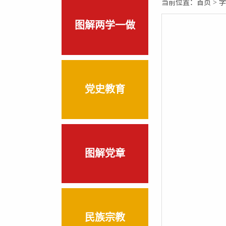
当前位置：
首页
>
学
图解两学一做
党史教育
图解党章
民族宗教