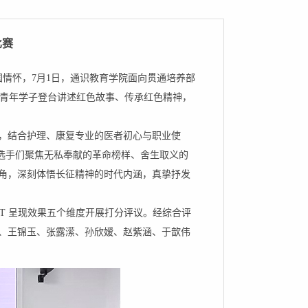
比赛
国情怀，7月1日，通识教育学院面向贯通培养部
名青年学子登台讲述红色故事、传承红色精神，
，结合护理、康复专业的医者初心与职业使
选手们聚焦无私奉献的革命榜样、舍生取义的
角，深刻体悟长征精神的时代内涵，真挚抒发
T 呈现效果五个维度开展打分评议。经综合评
、王锦玉、张露潆、孙欣嫒、赵紫涵、于歆伟