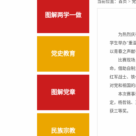
当前位置：
首页
>
党
图解两学一做
为热烈庆
学生举办"重
以青春之声献
党史教育
比赛现场
命，借助自制
红军战士、铁
对党和祖国的
图解党章
本次赛事
定，杨哲铭、
获三等奖。
民族宗教