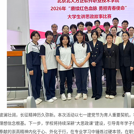
波澜壮阔，长征精神历久弥新。本次活动以七一建党节为育人重要契机，
理想信念根基。下一步，学校将持续深耕“大思政课”建设，引导青年学
奉献的崇高精神内化于心、外化于行，在专业学习中锤炼过硬本领，在职