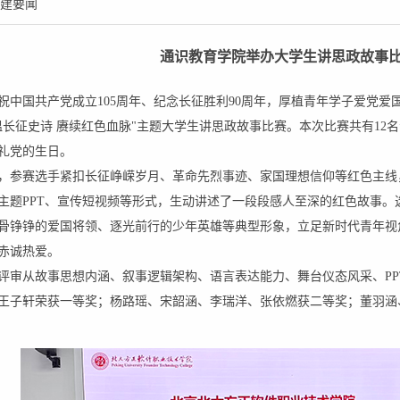
建要闻
通识教育学院举办大学生讲思政故事
祝中国共产党成立105周年、纪念长征胜利90周年，厚植青年学子爱党爱
温长征史诗 赓续红色血脉"主题大学生讲思政故事比赛。本次比赛共有12
礼党的生日。
，参赛选手紧扣长征峥嵘岁月、革命先烈事迹、家国理想信仰等红色主线
主题PPT、宣传短视频等形式，生动讲述了一段段感人至深的红色故事。
骨铮铮的爱国将领、逐光前行的少年英雄等典型形象，立足新时代青年视
赤诚热爱。
评审从故事思想内涵、叙事逻辑架构、语言表达能力、舞台仪态风采、PP
王子轩荣获一等奖；杨路瑶、宋韶涵、李瑞洋、张依燃获二等奖；董羽涵