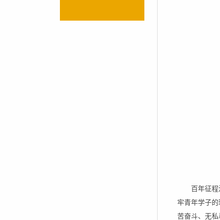
百年征程
牢青年学子的
苦奋斗、无私