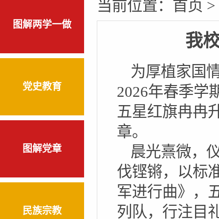
当前位置：
首页
>
图解两学一做
我校
为厚植家国情
党史教育
2026年春季
五星红旗冉冉
章。
图解党章
晨光熹微，
伐铿锵，以标
军进行曲》，
列队，行注目
民族宗教